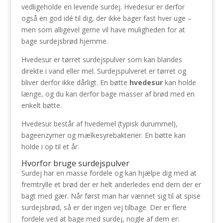
vedligeholde en levende surdej. Hvedesur er derfor
også en god idé til dig, der ikke bager fast hver uge –
men som alligevel gerne vil have muligheden for at
bage surdejsbrød hjemme.
Hvedesur er tørret surdejspulver som kan blandes
direkte i vand eller mel. Surdejspulveret er tørret og
bliver derfor ikke dårligt. En bøtte
hvedesur
kan holde
længe, og du kan derfor bage masser af brød med en
enkelt bøtte.
Hvedesur består af hvedemel (typisk durummel),
bageenzymer og mælkesyrebakterier. En bøtte kan
holde i op til et år.
Hvorfor bruge surdejspulver
Surdej har en masse fordele og kan hjælpe dig med at
fremtrylle et brød der er helt anderledes end dem der er
bagt med gær. Når først man har vænnet sig til at spise
surdejsbrød, så er der ingen vej tilbage. Der er flere
fordele ved at bage med surdej, nogle af dem er: