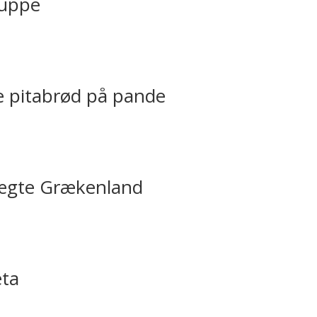
suppe
 pitabrød på pande
t ægte Grækenland
eta