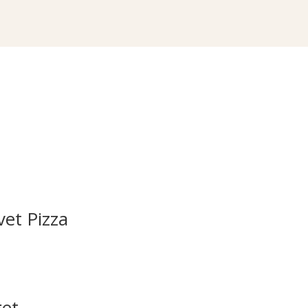
vet Pizza
get