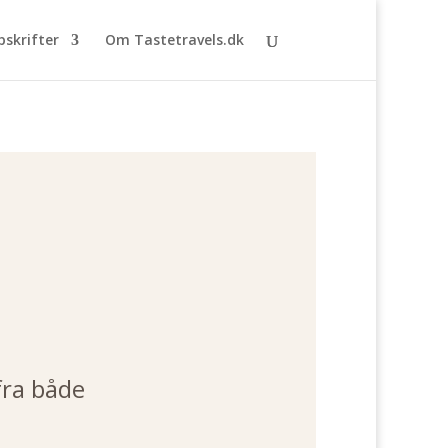
pskrifter
Om Tastetravels.dk
fra både