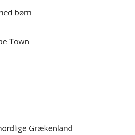
 med børn
ape Town
t nordlige Grækenland