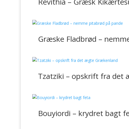
Revithia – Græsk Kikærte
Græske Fladbrød – nemme
Tzatziki – opskrift fra de
Bouyiordi – krydret bagt f