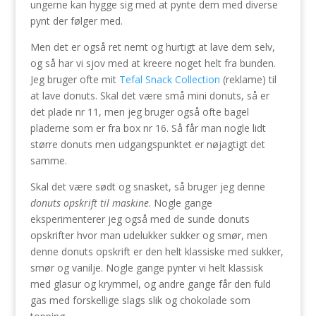
ungerne kan hygge sig med at pynte dem med diverse
pynt der følger med.
Men det er også ret nemt og hurtigt at lave dem selv,
og så har vi sjov med at kreere noget helt fra bunden.
Jeg bruger ofte mit
Tefal Snack Collection
(reklame) til
at lave donuts. Skal det være små mini donuts, så er
det plade nr 11, men jeg bruger også ofte bagel
pladerne som er fra box nr 16. Så får man nogle lidt
større donuts men udgangspunktet er nøjagtigt det
samme.
Skal det være sødt og snasket, så bruger jeg denne
donuts opskrift til maskine
. Nogle gange
eksperimenterer jeg også med de sunde donuts
opskrifter hvor man udelukker sukker og smør, men
denne donuts opskrift er den helt klassiske med sukker,
smør og vanilje. Nogle gange pynter vi helt klassisk
med glasur og krymmel, og andre gange får den fuld
gas med forskellige slags slik og chokolade som