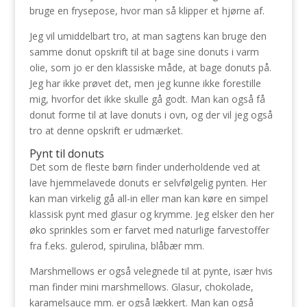
bruge en frysepose, hvor man så klipper et hjørne af.
Jeg vil umiddelbart tro, at man sagtens kan bruge den
samme donut opskrift til at bage sine donuts i varm
olie, som jo er den klassiske måde, at bage donuts på.
Jeg har ikke prøvet det, men jeg kunne ikke forestille
mig, hvorfor det ikke skulle gå godt. Man kan også få
donut forme til at lave donuts i ovn, og der vil jeg også
tro at denne opskrift er udmærket.
Pynt til donuts
Det som de fleste børn finder underholdende ved at
lave hjemmelavede donuts er selvfølgelig pynten. Her
kan man virkelig gå all-in eller man kan køre en simpel
klassisk pynt med glasur og krymme. Jeg elsker den her
øko sprinkles som er farvet med naturlige farvestoffer
fra f.eks. gulerod, spirulina, blåbær mm.
Marshmellows er også velegnede til at pynte, især hvis
man finder mini marshmellows. Glasur, chokolade,
karamelsauce mm. er også lækkert. Man kan også