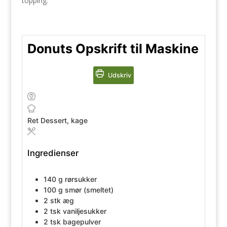
topping.
Donuts Opskrift til Maskine
Udskriv
Ret
Dessert, kage
Ingredienser
140
g
rørsukker
100
g
smør (smeltet)
2
stk
æg
2
tsk
vaniljesukker
2
tsk
bagepulver