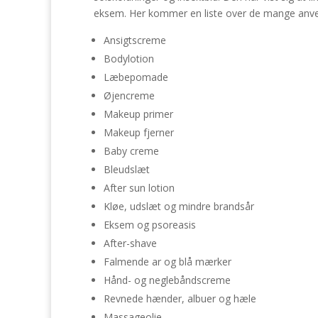
eksem. Her kommer en liste over de mange anv
Ansigtscreme
Bodylotion
Læbepomade
Øjencreme
Makeup primer
Makeup fjerner
Baby creme
Bleudslæt
After sun lotion
Kløe, udslæt og mindre brandsår
Eksem og psoreasis
After-shave
Falmende ar og blå mærker
Hånd- og neglebåndscreme
Revnede hænder, albuer og hæle
Massageolie