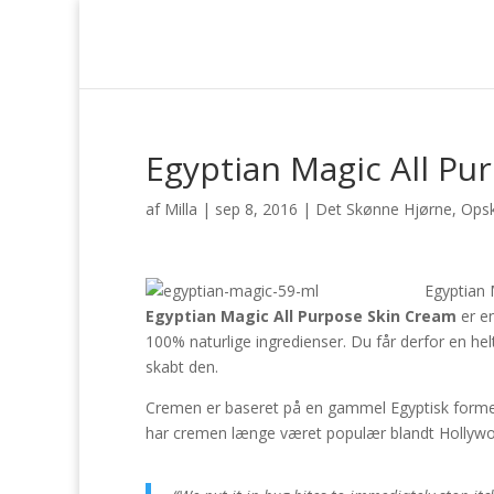
Egyptian Magic All Pu
af
Milla
|
sep 8, 2016
|
Det Skønne Hjørne
,
Opsk
Egyptian 
Egyptian Magic All Purpose Skin Cream
er en
100% naturlige ingredienser. Du får derfor en hel
skabt den.
Cremen er baseret på en gammel Egyptisk formel,
har cremen længe været populær blandt Hollywood