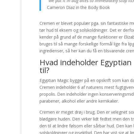
“We put it in bug bites to immediately stop itc
Cameron Diaz in the Body Book
Cremen er blevet populær pga. sin fantastiske mu
tør hud til eksem og solskoldninger. Det er der
kender på grund af de mange funktioner er Eliza
bruges til så mange forskellige formål lige fra li
ingredienser, så her kan du få en tilsvarende cre
Hvad indeholder Egyptian
til?
Egyptian Magic bygger på en opskrift som kan dat
Cremen indeholder 6 af naturens mest fugtgivende
propolis. Den indeholder ingen konserveringsmidle
parabener, alkohol eller andre kemikalier.
Cremen er meget drøj i brug. Den er velegnet so
blødgøre huden. Den virker lidt fedtet men den træ
den til at lindre følsom eller sårbar hud. Den ka
solskoldninger og insektbid. Den har vist sig at li