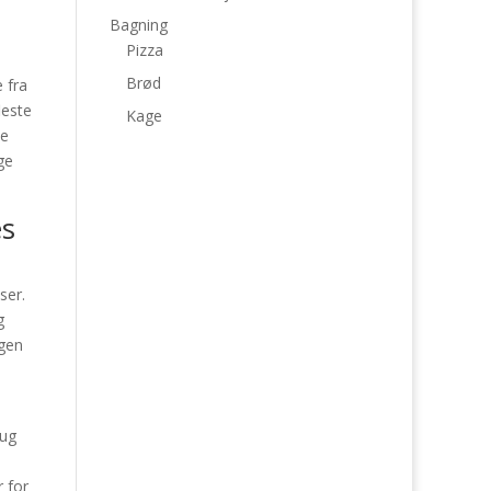
Bagning
Pizza
Brød
 fra
leste
Kage
ne
ge
es
ser.
g
ngen
rug
r for