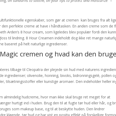
hing, on sunburns to soothe, on your lips to protect and moisturize”
–
ltifunktionelle egenskaber, som gør at cremen kan bruges fra alt lige
for den perfekte creme at have i håndtasken. En anden creme som de f
beth Arden’s 8 hour cream, som ligeledes blev populær fordi den kun
pgloss til lindring. 8 Hour Creamen indeholdt dog ikke ret mange naturli
me baseret på helt naturlige ingredienser.
 Magic cremen og hvad kan den brug
eres tilbage til Cleopatra der plejede sin hud med naturens ingredien
 ingredienser; olivenolie, honning, bivoks, bidronningsgelé, pollen o
r, tilsætningsstoffer eller kunstige aromaer. Den indeholder heller i
m almindelig hudcreme, hvor man ikke skal bruge ret meget for at
nger hurtigt ind i huden. Brug den til at fugte tør hud eller hår, og b
n bruges som makeup base, og til at beskytte huden. Den lindrer
ndre kløende, tør hud og har vist en positiv effekt på forskellige formo