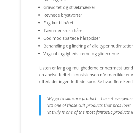
Graviditet og strækmærker
Revnede brystvorter
Fugtkur til håret
Tæmmer krus i håret
God mod spaltede hårspidser
Behandling og lindring af alle typer hudirritatio
Vaginal fugtighedscreme og glidecreme
Listen er lang og mulighederne er nærmest uende
en anelse fedtet i konsistensen når man ikke er 
efterlader ingen fedtede spor. Se hvad flere ke
“My go-to skincare product – I use it everywhe
“It’s one of those cult products that pros love”
“It truly is one of the most fantastic products 