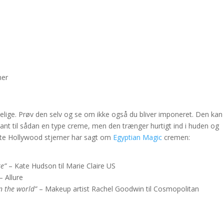
ner
lige. Prøv den selv og se om ikke også du bliver imponeret. Den kan 
vant til sådan en type creme, men den trænger hurtigt ind i huden og
ndte Hollywood stjerner har sagt om
Egyptian Magic
cremen:
re”
– Kate Hudson til Marie Claire US
– Allure
in the world”
– Makeup artist Rachel Goodwin til Cosmopolitan