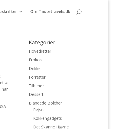
pskrifter
Om Tastetravels.dk
Kategorier
Hovedretter
Frokost
Drikke
.
Forretter
et af
Tilbehør
n har
Dessert
Blandede Bolcher
 USA
Rejser
Køkkengadgets
Det Skønne Hjørne