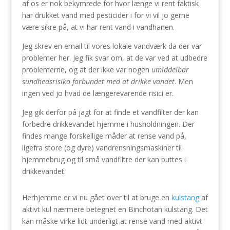
af os er nok bekymrede for hvor længe vi rent faktisk
har drukket vand med pesticider i for vi vil jo gerne
være sikre på, at vi har rent vand i vandhanen.
Jeg skrev en email til vores lokale vandværk da der var
problemer her. Jeg fik svar om, at de var ved at udbedre
problemerne, og at der ikke var nogen
umiddelbar
sundhedsrisiko forbundet med at drikke vandet
. Men
ingen ved jo hvad de længerevarende risici er.
Jeg gik derfor på jagt for at finde et vandfilter der kan
forbedre drikkevandet hjemme i husholdningen. Der
findes mange forskellige måder at rense vand på,
ligefra store (og dyre) vandrensningsmaskiner til
hjemmebrug og til små vandfiltre der kan puttes i
drikkevandet.
Herhjemme er vi nu gået over til at bruge en
kulstang
af
aktivt kul nærmere betegnet en Binchotan kulstang. Det
kan måske virke lidt underligt at rense vand med aktivt