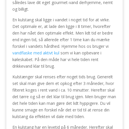
således lave dit eget gourmet-vand derhjemme, nemt
og billigt.
En kulstang skal ligge i vandet i noget tid for at virke.
Det optimale er, at lade den ligge i 8 timer, hvorefter
den har nået den optimale effekt. Men lidt tid er bedre
end ingen tid, så allerede efter 1 time kan du mærke
forskel i vandets hårdhed. Hjemme hos os bruger vi
vandflaske med aktivt kul
som vi kan opbevare i
køleskabet. På den måde har vi hele tiden rent
drikkevand klar til brug.
Kulstænger skal renses efter noget tids brug. Generelt
set skal man give dem et opkog efter 3 måneder, hvor
filteret koges i rent vand i ca. 10 minutter. Herefter skal
det tørre og så er det klar til brug igen. Men bruger man
det hele tiden kan man gøre det lidt hyppigere. Du vil
kunne smage en forskel når det er tid til at rense din
kulstang da effekten vil dale med tiden.
En kulstang har en levetid på 6 måneder. Herefter skal