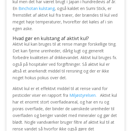
kul men det har været brugt i Japan i hundredevis af år.
En
Binchotan kulstang
, også kaldet en Sumi Stick, er
fremstillet af aktivt kul fra træer, der brændes til kul ved
meget høje temperaturer, hvorefter det køles af i sin
egen aske.
Hvad gør en kulstang af aktivt kul?
Aktivt kul kan bruges til at rense mange forskellige ting.
Det kan fjerne urenheder, dårlig lugt og generelt
forbedre kvaliteten af drikkevandet. Aktivt kul bruges fx.
også på hospitaler ved forgiftninger. Så aktivt kul er
altså et anerkendt middel til rensning og der er ikke
noget hokus pokus over det.
Aktivt kul er et effektivt middel til at rense vand for
pesticider viser en rapport fra
Miljøstyrelsen.
Aktivt kul
har et enormt stort overfladeareal, og har en ru og
porøs overflade, der binder de uønskede urenheder til
overfladen og beriger vandet med mineraler og gør det
blødt. Nogle vandværker bruger filtre af aktivt kul til at
rense vandet så hvorfor ikke også gøre det