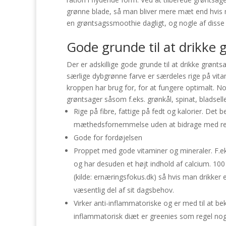
grønne blade, så man bliver mere mæt end hvis m
en grøntsagssmoothie dagligt, og nogle af disse 
Gode grunde til at drikke
Der er adskillige gode grunde til at drikke grøn
særlige dybgrønne farve er særdeles rige på vitam
kroppen har brug for, for at fungere optimalt. N
grøntsager såsom f.eks. grønkål, spinat, bladseller
Rige på fibre, fattige på fedt og kalorier. Det 
mæthedsfornemmelse uden at bidrage med ret 
Gode for fordøjelsen
Proppet med gode vitaminer og mineraler. F.eks
og har desuden et højt indhold af calcium. 1
(kilde: ernæringsfokus.dk) så hvis man drikk
væsentlig del af sit dagsbehov.
Virker anti-inflammatoriske og er med til at b
inflammatorisk diæt er greenies som regel noget