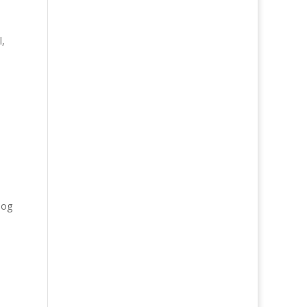
l,
 og