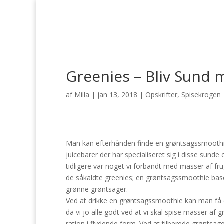
Greenies – Bliv Sund
af
Milla
|
jan 13, 2018
|
Opskrifter
,
Spisekrogen
Man kan efterhånden finde en grøntsagssmoothie 
juicebarer der har specialiseret sig i disse sun
tidligere var noget vi forbandt med masser af fru
de såkaldte greenies; en grøntsagssmoothie base
grønne grøntsager.
Ved at drikke en grøntsagssmoothie kan man få dæ
da vi jo alle godt ved at vi skal spise masser af
ration i flydende form. Ved at tilberede grøntsa