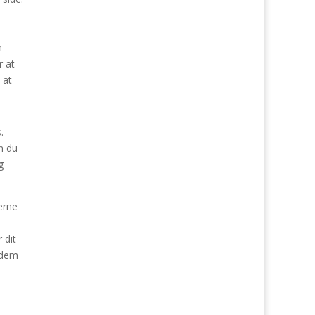
n
r at
 at
.
n du
g
erne
 dit
 dem