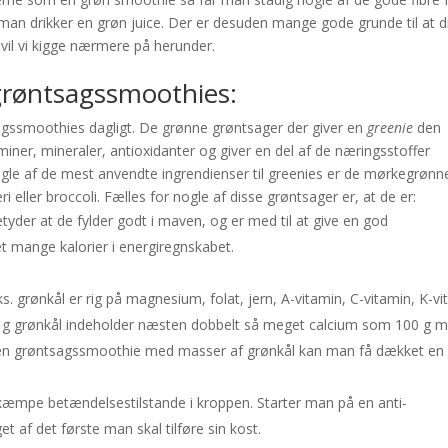
an drikker en grøn juice. Der er desuden mange gode grunde til at d
vil vi kigge nærmere på herunder.
 grøntsagssmoothies:
tsagssmoothies dagligt. De grønne grøntsager der giver en
greenie
den
iner, mineraler, antioxidanter og giver en del af de næringsstoffer
ogle af de mest anvendte ingrendienser til greenies er de mørkegrønn
i eller broccoli. Fælles for nogle af disse grøntsager er, at de er:
betyder at de fylder godt i maven, og er med til at give en god
mange kalorier i energiregnskabet.
. grønkål er rig på magnesium, folat, jern, A-vitamin, C-vitamin, K-vi
00 g grønkål indeholder næsten dobbelt så meget calcium som 100 g 
er en grøntsagssmoothie med masser af grønkål kan man få dækket en
ekæmpe betændelsestilstande i kroppen. Starter man på en anti-
 af det første man skal tilføre sin kost.