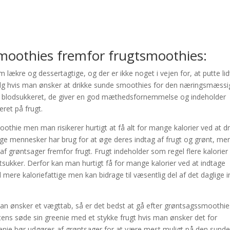
moothies fremfor frugtsmoothies:
lækre og dessertagtige, og der er ikke noget i vejen for, at putte lid
valg hvis man ønsker at drikke sunde smoothies for den næringsmæssi
ere blodsukkeret, de giver en god mæthedsfornemmelse og indeholder
ret på frugt.
oothie men man risikerer hurtigt at få alt for mange kalorier ved at dr
nge mennesker har brug for at øge deres indtag af frugt og grønt, me
af grøntsager fremfor frugt. Frugt indeholder som regel flere kalorier
gtsukker. Derfor kan man hurtigt få for mange kalorier ved at indtage
ere kaloriefattige men kan bidrage til væsentlig del af det daglige 
an ønsker et vægttab, så er det bedst at gå efter grøntsagssmoothie
ns søde sin greenie med et stykke frugt hvis man ønsker det for
eenie bør udgøres af grøntsager for at være mest muligt på den sunde