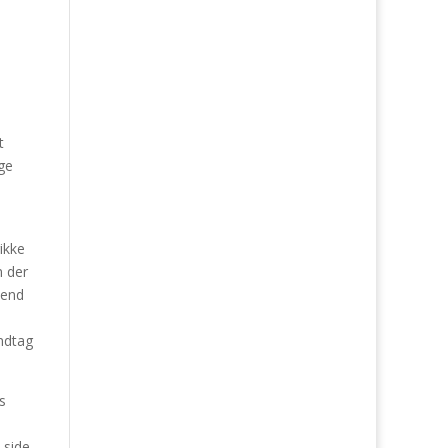
t
ge
ikke
n der
 end
indtag
s
 side.