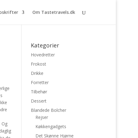
pskrifter
Om Tastetravels.dk
Kategorier
Hovedretter
Frokost
Drikke
Forretter
rlige
Tilbehør
es
Dessert
ikke
ndre
Blandede Bolcher
Rejser
. Og
Køkkengadgets
daglig
Det Skønne Hjørne
fra de