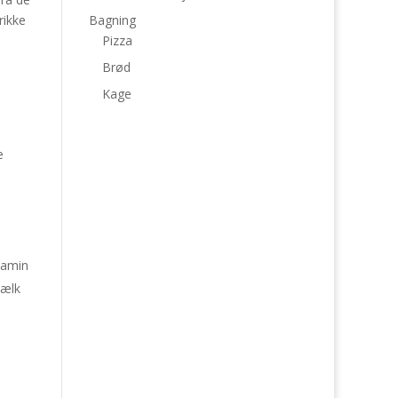
rikke
Bagning
Pizza
Brød
Kage
e
tamin
mælk