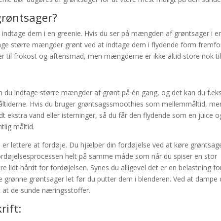
grøntsager?
 indtage dem i en greenie. Hvis du ser på mængden af grøntsager i e
age større mængder grønt ved at indtage dem i flydende form fremfo
 til frokost og aftensmad, men mængderne er ikke altid store nok til
n du indtage større mængder af grønt på én gang, og det kan du f.eks
ltiderne. Hvis du bruger grøntsagssmoothies som mellemmåltid, me
 lidt ekstra vand eller isterninger, så du får den flydende som en juice o
lig måltid.
 er lettere at fordøje. Du hjælper din fordøjelse ved at køre grøntsag
fordøjelsesprocessen helt på samme måde som når du spiser en stor
idt hårdt for fordøjelsen. Synes du alligevel det er en belastning for
 grønne grøntsager let før du putter dem i blenderen. Ved at dampe
 at de sunde næringsstoffer.
ift: