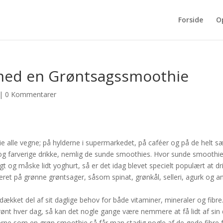
Forside
O
 med en Grøntsagssmoothie
|
0 Kommentarer
alle vegne; på hylderne i supermarkedet, på caféer og på de helt sæ
de og farverige drikke, nemlig de sunde smoothies. Hvor sunde smoothi
gt og måske lidt yoghurt, så er det idag blevet specielt populært at dr
ret på grønne grøntsager, såsom spinat, grønkål, selleri, agurk og a
kket del af sit daglige behov for både vitaminer, mineraler og fibre
 grønt hver dag, så kan det nogle gange være nemmere at få lidt af sin 
gerne som en grøn smoothie så får man stadig nogle af de gode fibre 