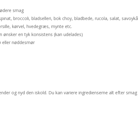
 sødere smag
inat, broccoli, bladselleri, bok choy, bladbede, rucola, salat, savoykå
ille, kørvel, hvedegræs, mynte etc.
an ønsker en tyk konsistens (kan udelades)
rø eller nøddesmør
nder og nyd den iskold. Du kan variere ingredienserne alt efter smag