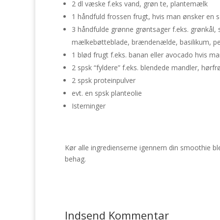
2 dl væske f.eks vand, grøn te, plantemælk
1 håndfuld frossen frugt, hvis man ønsker en
3 håndfulde grønne grøntsager f.eks. grønkål, sp
mælkebøtteblade, brændenælde, basilikum, pers
1 blød frugt f.eks. banan eller avocado hvis m
2 spsk “fyldere” f.eks. blendede mandler, hørf
2 spsk proteinpulver
evt. en spsk planteolie
Isterninger
Kør alle ingredienserne igennem din smoothie ble
behag.
Indsend Kommentar