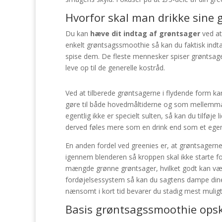
Hvorfor skal man drikke sine 
Du kan
hæve dit indtag af grøntsager
ved at
enkelt grøntsagssmoothie så kan du faktisk indt
spise dem. De fleste mennesker spiser grøntsager
leve op til de generelle kostråd.
Ved at tilberede grøntsagerne i flydende form ka
gøre til både hovedmåltiderne og som mellemmå
egentlig ikke er specielt sulten, så kan du tilføje
derved føles mere som en drink end som et egent
En anden fordel ved greenies er, at grøntsagerne
igennem blenderen så kroppen skal ikke starte 
mængde grønne grøntsager, hvilket godt kan være l
fordøjelsessystem så kan du sagtens dampe dine
nænsomt i kort tid bevarer du stadig mest muligt
Basis grøntsagssmoothie opskr