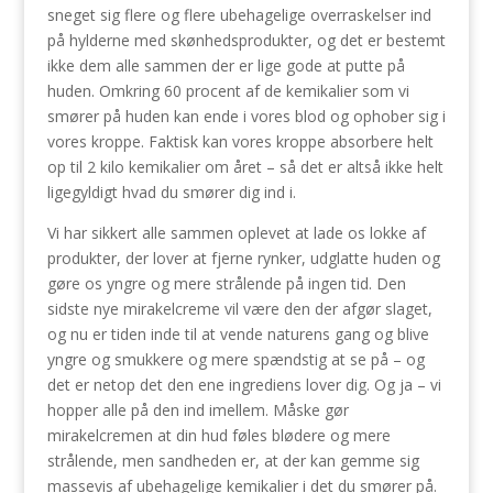
sneget sig flere og flere ubehagelige overraskelser ind
på hylderne med skønhedsprodukter, og det er bestemt
ikke dem alle sammen der er lige gode at putte på
huden. Omkring 60 procent af de kemikalier som vi
smører på huden kan ende i vores blod og ophober sig i
vores kroppe. Faktisk kan vores kroppe absorbere helt
op til 2 kilo kemikalier om året – så det er altså ikke helt
ligegyldigt hvad du smører dig ind i.
Vi har sikkert alle sammen oplevet at lade os lokke af
produkter, der lover at fjerne rynker, udglatte huden og
gøre os yngre og mere strålende på ingen tid. Den
sidste nye mirakelcreme vil være den der afgør slaget,
og nu er tiden inde til at vende naturens gang og blive
yngre og smukkere og mere spændstig at se på – og
det er netop det den ene ingrediens lover dig. Og ja – vi
hopper alle på den ind imellem. Måske gør
mirakelcremen at din hud føles blødere og mere
strålende, men sandheden er, at der kan gemme sig
massevis af ubehagelige kemikalier i det du smører på.