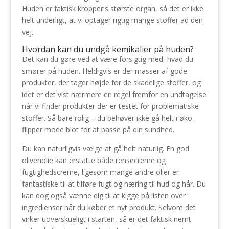
Huden er faktisk kroppens største organ, så det er ikke
helt underligt, at vi optager rigtig mange stoffer ad den
vej.
Hvordan kan du undgå kemikalier på huden?
Det kan du gøre ved at være forsigtig med, hvad du
smører på huden. Heldigvis er der masser af gode
produkter, der tager højde for de skadelige stoffer, og
idet er det vist nærmere en regel fremfor en undtagelse
når vi finder produkter der er testet for problematiske
stoffer. Så bare rolig – du behøver ikke gå helt i øko-
flipper mode blot for at passe på din sundhed.
Du kan naturligvis vælge at gå helt naturlig. En god
olivenolie kan erstatte både rensecreme og
fugtighedscreme, ligesom mange andre olier er
fantastiske til at tilføre fugt og næring til hud og hår. Du
kan dog også vænne dig til at kigge på listen over
ingredienser når du køber et nyt produkt. Selvom det
virker uoverskueligt i starten, så er det faktisk nemt