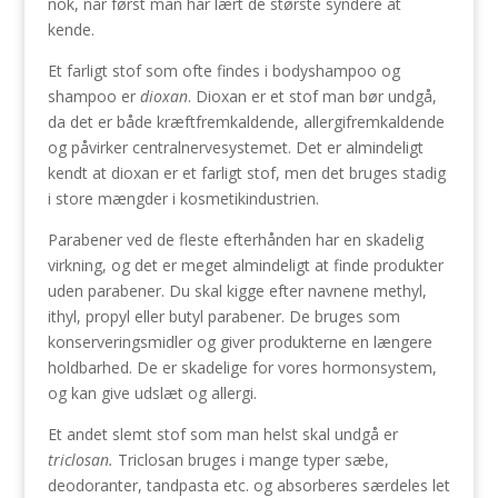
nok, når først man har lært de største syndere at
kende.
Et farligt stof som ofte findes i bodyshampoo og
shampoo er
dioxan
. Dioxan er et stof man bør undgå,
da det er både kræftfremkaldende, allergifremkaldende
og påvirker centralnervesystemet. Det er almindeligt
kendt at dioxan er et farligt stof, men det bruges stadig
i store mængder i kosmetikindustrien.
Parabener ved de fleste efterhånden har en skadelig
virkning, og det er meget almindeligt at finde produkter
uden parabener. Du skal kigge efter navnene methyl,
ithyl, propyl eller butyl parabener. De bruges som
konserveringsmidler og giver produkterne en længere
holdbarhed. De er skadelige for vores hormonsystem,
og kan give udslæt og allergi.
Et andet slemt stof som man helst skal undgå er
triclosan.
Triclosan bruges i mange typer sæbe,
deodoranter, tandpasta etc. og absorberes særdeles let