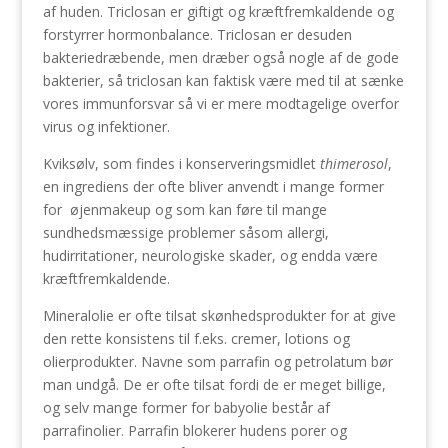
af huden. Triclosan er giftigt og kræftfremkaldende og
forstyrrer hormonbalance. Triclosan er desuden
bakteriedræbende, men dræber også nogle af de gode
bakterier, så triclosan kan faktisk være med til at sænke
vores immunforsvar så vi er mere modtagelige overfor
virus og infektioner.
Kviksølv, som findes i konserveringsmidlet
thimerosol
,
en ingrediens der ofte bliver anvendt i mange former
for øjenmakeup og som kan føre til mange
sundhedsmæssige problemer såsom allergi,
hudirritationer, neurologiske skader, og endda være
kræftfremkaldende.
Mineralolie er ofte tilsat skønhedsprodukter for at give
den rette konsistens til f.eks. cremer, lotions og
olierprodukter. Navne som parrafin og petrolatum bør
man undgå. De er ofte tilsat fordi de er meget billige,
og selv mange former for babyolie består af
parrafinolier. Parrafin blokerer hudens porer og