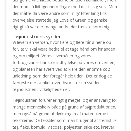
derimod så lidt igennem fingre med det til sig selv. Men
der måtte da være andre som mig? Efter lang tids
overvejelse startede jeg Love of Green og ganske
rigtigt så var der mange andre der tænkte som mig.
Tøjindustriens synder
Vi lever i en verden, hvor flere og flere får øjnene op
for, at vi skal være bedre til at tage hånd om hinanden
og om miljøet. Vores levemåder og vores
forbrugsvaner har stor indflydelse på vores omverden,
og planeten har svært ved at klare den enorme co2
udledning, som der foregår hele tiden. Det er dog de
færreste der tænker over, hvor stor en synder
tøjindustrien i virkeligheden er.
Tøjindustrien forurener rigtig meget, og er ansvarlig for
mange menneskeliv både på grund af tøjproduktionen,
men også på grund af dyrkningen af materialerne til
tekstilerne. De tekstiler som man bruger til at fremstille
tøj, f.eks. bomuld, viscose, polyester, silke etc. kræver