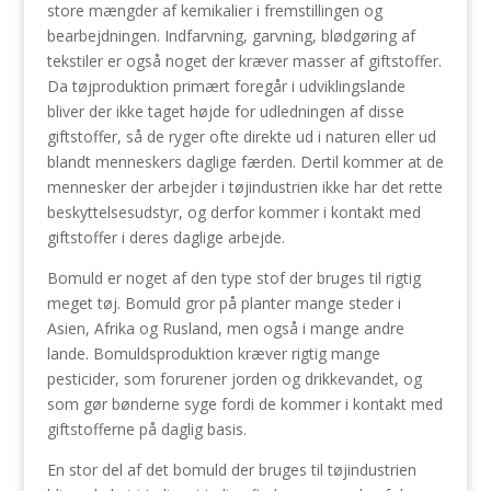
store mængder af kemikalier i fremstillingen og
bearbejdningen. Indfarvning, garvning, blødgøring af
tekstiler er også noget der kræver masser af giftstoffer.
Da tøjproduktion primært foregår i udviklingslande
bliver der ikke taget højde for udledningen af disse
giftstoffer, så de ryger ofte direkte ud i naturen eller ud
blandt menneskers daglige færden. Dertil kommer at de
mennesker der arbejder i tøjindustrien ikke har det rette
beskyttelsesudstyr, og derfor kommer i kontakt med
giftstoffer i deres daglige arbejde.
Bomuld er noget af den type stof der bruges til rigtig
meget tøj. Bomuld gror på planter mange steder i
Asien, Afrika og Rusland, men også i mange andre
lande. Bomuldsproduktion kræver rigtig mange
pesticider, som forurener jorden og drikkevandet, og
som gør bønderne syge fordi de kommer i kontakt med
giftstofferne på daglig basis.
En stor del af det bomuld der bruges til tøjindustrien