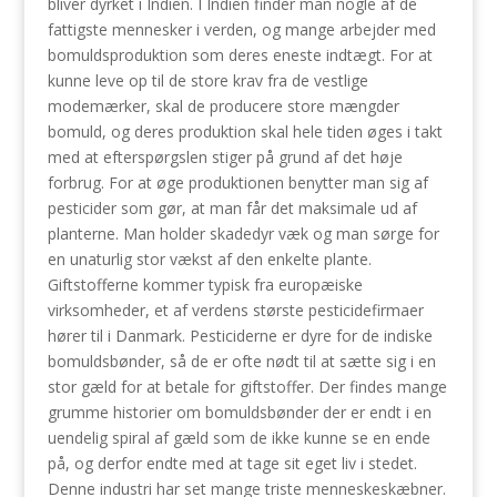
bliver dyrket i Indien. I Indien finder man nogle af de
fattigste mennesker i verden, og mange arbejder med
bomuldsproduktion som deres eneste indtægt. For at
kunne leve op til de store krav fra de vestlige
modemærker, skal de producere store mængder
bomuld, og deres produktion skal hele tiden øges i takt
med at efterspørgslen stiger på grund af det høje
forbrug. For at øge produktionen benytter man sig af
pesticider som gør, at man får det maksimale ud af
planterne. Man holder skadedyr væk og man sørge for
en unaturlig stor vækst af den enkelte plante.
Giftstofferne kommer typisk fra europæiske
virksomheder, et af verdens største pesticidefirmaer
hører til i Danmark. Pesticiderne er dyre for de indiske
bomuldsbønder, så de er ofte nødt til at sætte sig i en
stor gæld for at betale for giftstoffer. Der findes mange
grumme historier om bomuldsbønder der er endt i en
uendelig spiral af gæld som de ikke kunne se en ende
på, og derfor endte med at tage sit eget liv i stedet.
Denne industri har set mange triste menneskeskæbner.