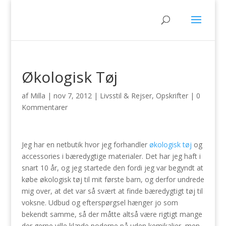
Økologisk Tøj
af
Milla
|
nov 7, 2012
|
Livsstil & Rejser
,
Opskrifter
|
0
Kommentarer
Jeg har en netbutik hvor jeg forhandler
økologisk tøj
og
accessories i bæredygtige materialer. Det har jeg haft i
snart 10 år, og jeg startede den fordi jeg var begyndt at
købe økologisk tøj til mit første barn, og derfor undrede
mig over, at det var så svært at finde bæredygtigt tøj til
voksne. Udbud og efterspørgsel hænger jo som
bekendt samme, så der måtte altså være rigtigt mange
der gerne ville klæde poderne på uden kemikalier, men