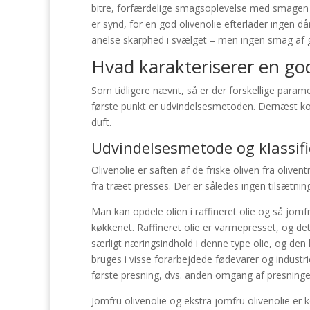
bitre, forfærdelige smagsoplevelse med smagen af
er synd, for en god olivenolie efterlader ingen 
anelse skarphed i svælget – men ingen smag af
Hvad karakteriserer en god
Som tidligere nævnt, så er der forskellige parame
første punkt er udvindelsesmetoden. Dernæst 
duft.
Udvindelsesmetode og klassifi
Olivenolie er saften af de friske oliven fra oliv
fra træet presses. Der er således ingen tilsætni
Man kan opdele olien i raffineret olie og så jomf
køkkenet. Raffineret olie er varmepresset, og det
særligt næringsindhold i denne type olie, og den
bruges i visse forarbejdede fødevarer og industri
første presning, dvs. anden omgang af presningen
Jomfru olivenolie og ekstra jomfru olivenolie er 