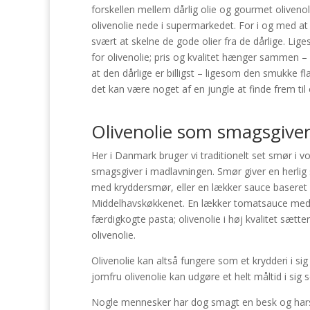
forskellen mellem dårlig olie og gourmet oliveno
olivenolie nede i supermarkedet. For i og med a
svært at skelne de gode olier fra de dårlige. Li
for olivenolie; pris og kvalitet hænger sammen – 
at den dårlige er billigst – ligesom den smukke fl
det kan være noget af en jungle at finde frem til 
Olivenolie som smagsgive
Her i Danmark bruger vi traditionelt set smør i
smagsgiver i madlavningen. Smør giver en herlig
med kryddersmør, eller en lækker sauce baseret
Middelhavskøkkenet. En lækker tomatsauce med m
færdigkogte pasta; olivenolie i høj kvalitet sætte
olivenolie.
Olivenolie kan altså fungere som et krydderi i sig
jomfru olivenolie kan udgøre et helt måltid i sig s
Nogle mennesker har dog smagt en besk og harsk 