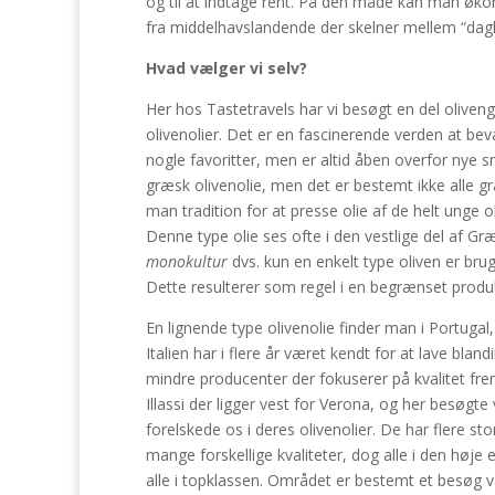
og til at indtage rent. På den måde kan man økon
fra middelhavslandende der skelner mellem “dagli
Hvad vælger vi selv?
Her hos Tastetravels har vi besøgt en del olive
olivenolier. Det er en fascinerende verden at be
nogle favoritter, men er altid åben overfor nye 
græsk olivenolie, men det er bestemt ikke alle gr
man tradition for at presse olie af de helt unge o
Denne type olie ses ofte i den vestlige del af Gr
monokultur
dvs. kun en enkelt type oliven er brug
Dette resulterer som regel i en begrænset produ
En lignende type olivenolie finder man i Portugal,
Italien har i flere år været kendt for at lave b
mindre producenter der fokuserer på kvalitet fremf
Illassi der ligger vest for Verona, og her besøgt
forelskede os i deres olivenolier. De har flere s
mange forskellige kvaliteter, dog alle i den høje 
alle i topklassen. Området er bestemt et besøg væ