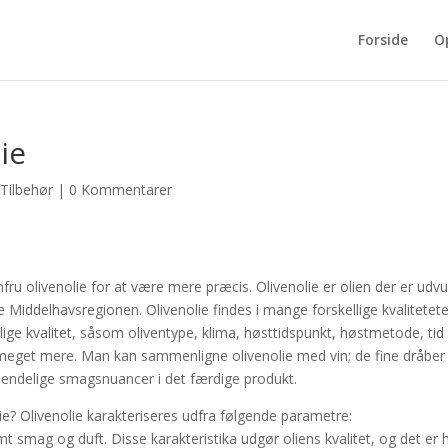
Forside
O
ie
Tilbehør
|
0 Kommentarer
mfru olivenolie for at være mere præcis. Olivenolie er olien der er udv
 Middelhavsregionen. Olivenolie findes i mange forskellige kvalitetete
lige kvalitet, såsom oliventype, klima, høsttidspunkt, høstmetode, tid 
meget mere. Man kan sammenligne olivenolie med vin; de fine dråber 
de endelige smagsnuancer i det færdige produkt.
ie? Olivenolie karakteriseres udfra følgende parametre:
ag og duft. Disse karakteristika udgør oliens kvalitet, og det er 