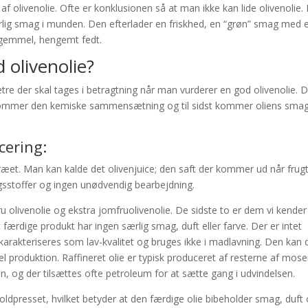
 olivenolie. Ofte er konklusionen så at man ikke kan lide olivenolie.
dårlig smag i munden. Den efterlader en friskhed, en “grøn” smag med 
 gemmel, hengemt fedt.
 olivenolie?
tre der skal tages i betragtning når man vurderer en god olivenolie. 
kommer den kemiske sammensætning og til sidst kommer oliens sma
cering:
entræet. Man kan kalde det olivenjuice; den saft der kommer ud når frug
ngsstoffer og ingen unødvendig bearbejdning.
ru olivenolie og ekstra jomfruolivenolie. De sidste to er dem vi kender
 færdige produkt har ingen særlig smag, duft eller farve. Der er intet
 karakteriseres som lav-kvalitet og bruges ikke i madlavning. Den kan
el produktion. Raffineret olie er typisk produceret af resterne af mose
, og der tilsættes ofte petroleum for at sætte gang i udvindelsen.
koldpresset, hvilket betyder at den færdige olie bibeholder smag, duft