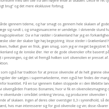
omisere med den olie fra den højere ende af skalaen. Dette er ret ty
gt brug” og det mere eksklusive forbrug.
ngårde igennem tiderne, og har smagt os gennem hele skalaen af gode
væge sig rundt i, og smagsnuancerne er uendelige. I skrivende stund h
smagsoplevelser. Da vi har rødder i Grækenland har jeg en forkærlighe
æske olier der skaber lige høj begejstring. Visse steder i Grækenland 
liven, hvilket giver en frisk, grøn smag, som jeg er meget begejstret f
ækenland og de Ioniske Øer. Her er de gode olivenolier ofte baseret p
t i presningen, og det vil fremgå hvilken sort olivenolien er presset af.
ktion.
 som også har tradition for at presse olivenolie af de helt grønne oliv
landingolier der sælges i supermarkederne, men også her findes der man
or kvantitet. På en tur igennem Italien stoppede vi i den lillebitte la
e vi olivengården Frantoio Bonamini, hvor vi fik en olivenoliesmagning 
tore olivenlunde i området omkring Verona, og producerer olivenolier i
ende af skalaen. Ingen af deres olier overstiger 0,3 i syreindhold, så de
rd, hvis man interesserer sig for god olivenolie og vin; disse råvarer