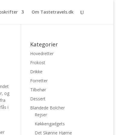
pskrifter
Om Tastetravels.dk
Kategorier
Hovedretter
Frokost
Drikke
Forretter
undet
Tilbehør
r, og
Dessert
fra
fås i
Blandede Bolcher
Rejser
Køkkengadgets
her
Det Skønne Hjørne