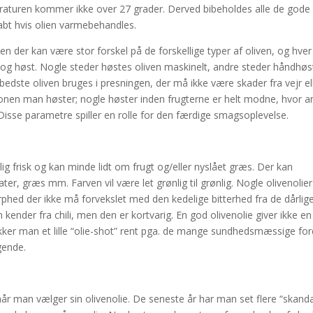
eraturen kommer ikke over 27 grader. Derved bibeholdes alle de gode
abt hvis olien varmebehandles.
n der kan være stor forskel på de forskellige typer af oliven, og hver
g og høst. Nogle steder høstes oliven maskinelt, andre steder håndhøs
bedste oliven bruges i presningen, der må ikke være skader fra vejr el
sonen man høster; nogle høster inden frugterne er helt modne, hvor a
. Disse parametre spiller en rolle for den færdige smagsoplevelse.
lig frisk og kan minde lidt om frugt og/eller nyslået græs. Der kan
r, græs mm. Farven vil være let grønlig til grønlig. Nogle olivenolie
phed der ikke må forvekslet med den kedelige bitterhed fra de dårlige 
er fra chili, men den er kortvarig. En god olivenolie giver ikke en
er man et lille “olie-shot” rent pga. de mange sundhedsmæssige for
gende.
år man vælger sin olivenolie. De seneste år har man set flere “skanda