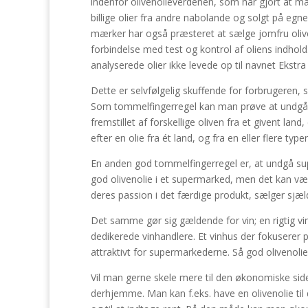
indenfor olivenolieverdenen, som har gjort at ma
billige olier fra andre nabolande og solgt på egne
mærker har også præsteret at sælge jomfru oliveno
forbindelse med test og kontrol af oliens indhold
analyserede olier ikke levede op til navnet Ekstra
Dette er selvfølgelig skuffende for forbrugeren, 
Som tommelfingerregel kan man prøve at undgå de 
fremstillet af forskellige oliven fra et givent land
efter en olie fra ét land, og fra en eller flere t
En anden god tommelfingerregel er, at undgå supe
god olivenolie i et supermarked, men det kan v
deres passion i det færdige produkt, sælger sjæ
Det samme gør sig gældende for vin; en rigtig v
dedikerede vinhandlere. Et vinhus der fokuserer 
attraktivt for supermarkederne. Så god olivenoli
Vil man gerne skele mere til den økonomiske side 
derhjemme. Man kan f.eks. have en olivenolie til 