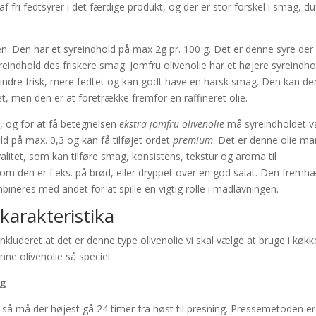
f fri fedtsyrer i det færdige produkt, og der er stor forskel i smag, du
en. Den har et syreindhold på max 2g pr. 100 g. Det er denne syre der
yreindhold des friskere smag. Jomfru olivenolie har et højere syreindho
 mindre frisk, mere fedtet og kan godt have en harsk smag. Den kan de
et, men den er at foretrække fremfor en raffineret olie.
d, og for at få betegnelsen
ekstra jomfru olivenolie
må syreindholdet 
old på max. 0,3 og kan få tilføjet ordet
premium
. Det er denne olie ma
alitet, som kan tilføre smag, konsistens, tekstur og aroma til
m den er f.eks. på brød, eller dryppet over en god salat. Den fremh
neres med andet for at spille en vigtig rolle i madlavningen.
karakteristika
onkluderet at det er denne type olivenolie vi skal vælge at bruge i køkk
ne olivenolie så speciel.
ng
ie så må der højest gå 24 timer fra høst til presning. Pressemetoden er