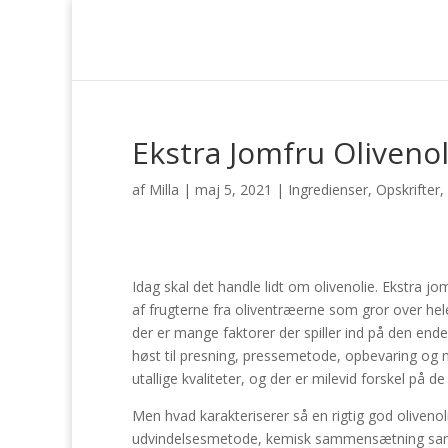
Ekstra Jomfru Olivenol
af
Milla
|
maj 5, 2021
|
Ingredienser
,
Opskrifter
,
Idag skal det handle lidt om olivenolie. Ekstra jo
af frugterne fra oliventræerne som gror over hele
der er mange faktorer der spiller ind på den ende
høst til presning, pressemetode, opbevaring og 
utallige kvaliteter, og der er milevid forskel på 
Men hvad karakteriserer så en rigtig god olivenol
udvindelsesmetode, kemisk sammensætning samt sm