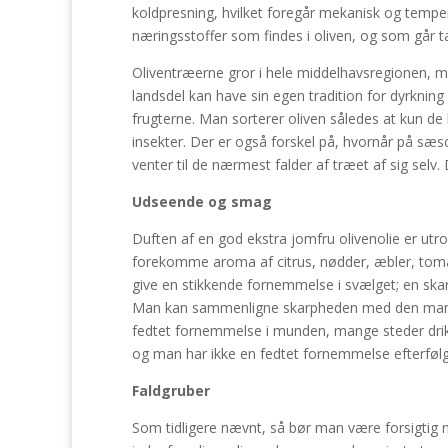
koldpresning, hvilket foregår mekanisk og temp
næringsstoffer som findes i oliven, og som går t
Oliventræerne gror i hele middelhavsregionen, me
landsdel kan have sin egen tradition for dyrknin
frugterne. Man sorterer oliven således at kun de 
insekter. Der er også forskel på, hvornår på sæ
venter til de nærmest falder af træet af sig selv
Udseende og smag
Duften af en god ekstra jomfru olivenolie er utro
forekomme aroma af citrus, nødder, æbler, tomate
give en stikkende fornemmelse i svælget; en skar
Man kan sammenligne skarpheden med den man kend
fedtet fornemmelse i munden, mange steder drikk
og man har ikke en fedtet fornemmelse efterføl
Faldgruber
Som tidligere nævnt, så bør man være forsigtig n