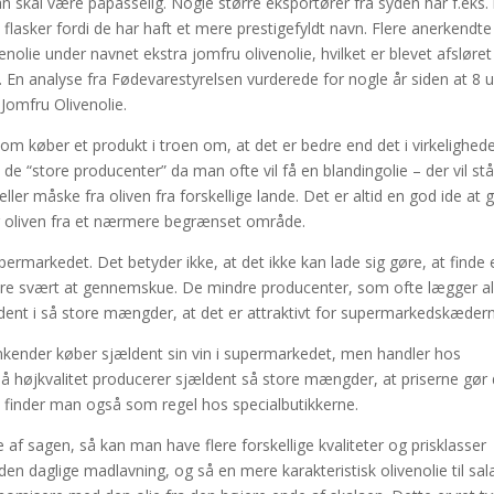
n skal være påpasselig. Nogle større eksportører fra syden har f.eks.
 flasker fordi de har haft et mere prestigefyldt navn. Flere anerkendte
lie under navnet ekstra jomfru olivenolie, hvilket er blevet afsløret 
. En analyse fra Fødevarestyrelsen vurderede for nogle år siden at 8 u
 Jomfru Olivenolie.
som køber et produkt i troen om, at det er bedre end det i virkelighede
“store producenter” da man ofte vil få en blandingolie – der vil stå 
, eller måske fra oliven fra forskellige lande. Det er altid en god ide at 
yper oliven fra et nærmere begrænset område.
rmarkedet. Det betyder ikke, at det ikke kan lade sig gøre, at finde 
ære svært at gennemskue. De mindre producenter, som ofte lægger al
ldent i så store mængder, at det er attraktivt for supermarkedskædern
inkender køber sjældent sin vin i supermarkedet, men handler hos
på højkvalitet producerer sjældent så store mængder, at priserne gør 
e finder man også som regel hos specialbutikkerne.
af sagen, så kan man have flere forskellige kvaliteter og prisklasser
den daglige madlavning, og så en mere karakteristisk olivenolie til sal