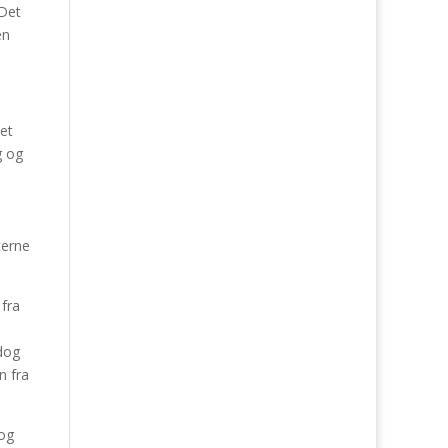
 Det
en
Det
g og
terne
 fra
 dog
n fra
 og