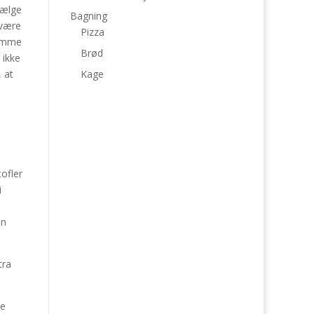
vælge
Bagning
 være
Pizza
samme
Brød
 ikke
, at
Kage
ofler
i
en
tra
ne