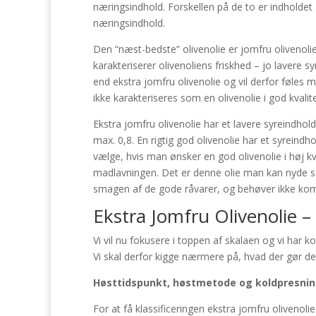
næringsindhold. Forskellen på de to er indholdet a
næringsindhold.
Den “næst-bedste” olivenolie er jomfru olivenoli
karakteriserer olivenoliens friskhed – jo lavere s
end ekstra jomfru olivenolie og vil derfor føles
ikke karakteriseres som en olivenolie i god kvalit
Ekstra jomfru olivenolie har et lavere syreindhol
max. 0,8. En rigtig god olivenolie har et syreindh
vælge, hvis man ønsker en god olivenolie i høj kv
madlavningen. Det er denne olie man kan nyde so
smagen af de gode råvarer, og behøver ikke kombi
Ekstra Jomfru Olivenolie – 
Vi vil nu fokusere i toppen af skalaen og vi har k
Vi skal derfor kigge nærmere på, hvad der gør den
Høsttidspunkt, høstmetode og koldpresni
For at få klassificeringen ekstra jomfru olivenol