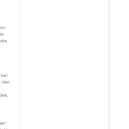
tes
ler
ndre
r kan
olier.
dele,
ler”