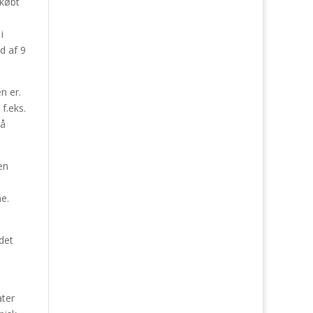
 købt
i
d af 9
n er.
f.eks.
gå
en
e.
det
ater