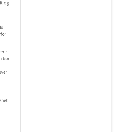
ft og
ld
rfor
være
n bør
æver
enet.