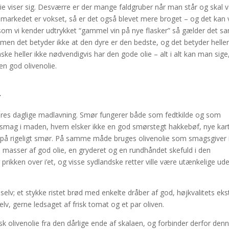
lie viser sig. Desværre er der mange faldgruber når man står og skal 
t markedet er vokset, så er det også blevet mere broget – og det kan
gesom vi kender udtrykket “gammel vin på nye flasker” så gælder det 
men det betyder ikke at den dyre er den bedste, og det betyder heller
aske heller ikke nødvendigvis har den gode olie – alt i alt kan man sige
en god olivenolie.
r
 vores daglige madlavning. Smør fungerer både som fedtkilde og som
 smag i maden, hvem elsker ikke en god smørstegt hakkebøf, nye kart
 på rigeligt smør. På samme måde bruges olivenolie som smagsgiver 
asser af god olie, en gryderet og en rundhåndet skefuld i den
r prikken over i’et, og visse sydlandske retter ville være utænkelige ud
 selv; et stykke ristet brød med enkelte dråber af god, højkvalitets eks
elv, gerne ledsaget af frisk tomat og et par oliven.
olivenolie fra den dårlige ende af skalaen, og forbinder derfor den