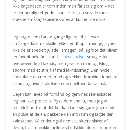
ikke kagedåsen er tom inden man får set sig om – det
er der nemlig ret gode chancer for, da selv de mest
kræsne småkagespisere synes at kunne lide disse.
Jeg bagte dem første gange lige op til jul, hvor
småkagedåserne skulle fyldes godt op – men jeg synes
ikke de er specielt julede i smagen, så jeg tror det bliver
en favorit hele året rundt.
Lakridspulver
smager ikke
overdøvende af lakrids, men giver en rund og fyldig
sødme med et strejf af mild lakridssmag. Den hvide
chokolade er cremet, rund og lækker. Kombinationen af
lakrids og hvid chokolade er simpelthen fantastisk.
Dejen kan laves på forhånd og gemmes i køleskabet.
Jeg har ikke prøvet at fryse dem endnu, men jeg vil
umiddelbart tro at det fint kan lade sig gøre. Jeg rullede
en pølse af dejen, pakkede den ind i film og lagde den i
køleskabet. Så er det også nemt at skære skiver af
dejen, hvis man ikke hellere vil udstikke dem – man kan