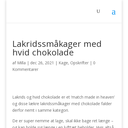
Lakridssmåkager med
hvid chokolade
af
Milla
|
dec 26, 2021
|
Kage
,
Opskrifter
|
0
Kommentarer
Lakrids og hvid chokolade er et ‘match made in heaven’
og disse lækre lakridssmåkager med chokolade falder
derfor nemt i samme kategori.
De er super nemme at lage, skal ikke bage ret længe –
og kan holde sig længe i en lufttæt beholder. Hvis altså